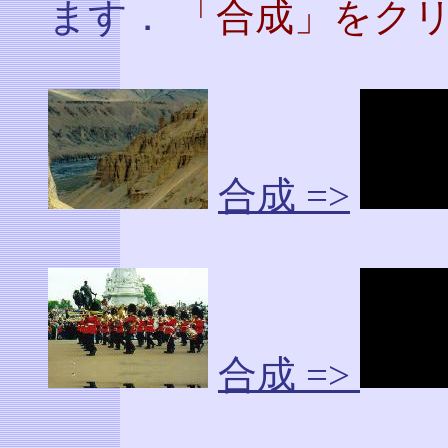
ます．
「合成」をクリ
合成 =>
合成 =>