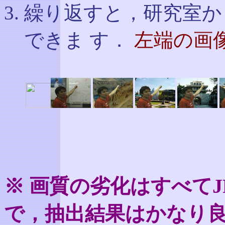
繰り返すと，研究室か
できま す．
左端の画
※ 画質の劣化はすべてJ
で，抽出結果はかなり良